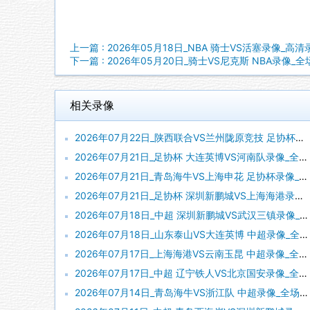
上一篇 : 2026年05月18日_NBA 骑士VS活塞录像_高
下一篇 : 2026年05月20日_骑士VS尼克斯 NBA录像_
相关录像
2026年07月22日_陕西联合VS兰州陇原竞技 足协杯录像_全场录像【视频集锦】
2026年07月21日_足协杯 大连英博VS河南队录像_全场录像【视频集锦】
2026年07月21日_青岛海牛VS上海申花 足协杯录像_全场录像【视频集锦】
2026年07月21日_足协杯 深圳新鹏城VS上海海港录像_高清录像【全场回放】
2026年07月18日_中超 深圳新鹏城VS武汉三镇录像_全场录像【视频集锦】
2026年07月18日_山东泰山VS大连英博 中超录像_全场录像【全场回放】
2026年07月17日_上海海港VS云南玉昆 中超录像_全场录像【视频集锦】
2026年07月17日_中超 辽宁铁人VS北京国安录像_全场录像【高清回放】
2026年07月14日_青岛海牛VS浙江队 中超录像_全场录像【全场回放】