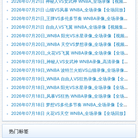
2026年07月21日 神秘人VS女武神 WNBA_全场录像【视频集锦】
2026年07月21日 山猫VS风暴 WNBA_全场录像【全场回放】
2026年07月21日_王牌VS多伦多节奏 WNBA录像_全场录像【全场回放】
2026年07月21日 自由人VS飞翼 WNBA_全场录像【视频集锦】
2026年07月20日_WNBA 阳光VS水星录像_全场录像【视频集锦】
2026年07月20日_WNBA 天空VS梦想录像_全场录像【视频集锦】
2026年07月20日_火花VS飞翼 WNBA录像_全场录像【全场回放】
2026年07月19日_神秘人VS女武神 WNBA录像_高清录像【全场回放】
2026年07月19日_WNBA 波特兰火焰VS山猫录像_全场录像【高清回放】
2026年07月19日_WNBA 自由人VS狂热录像_全场录像【全场回放】
2026年07月18日_WNBA 阳光VS水星录像_全场录像【全场回放】
2026年07月18日_风暴VS狂热 WNBA录像_全场录像【全场回放】
2026年07月18日 梦想VS多伦多节奏 WNBA_全场录像【全场回放】
2026年07月18日 火花VS天空 WNBA_全场录像【全场回放】
热门标签