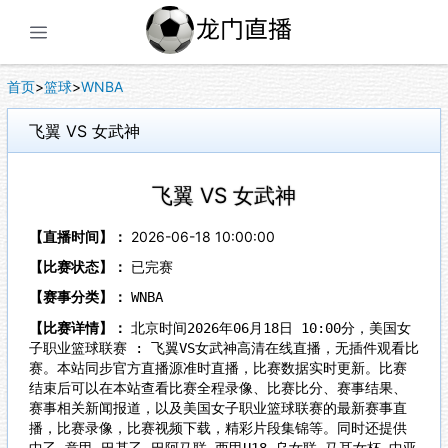
展开菜单
首页
>
篮球
>
WNBA
飞翼 VS 女武神
飞翼 VS 女武神
【直播时间】：
2026-06-18 10:00:00
【比赛状态】：
已完赛
【赛事分类】：
WNBA
【比赛详情】：
北京时间2026年06月18日 10:00分，美国女
子职业篮球联赛 : 飞翼VS女武神高清在线直播，无插件观看比
赛。本站同步官方直播源准时直播，比赛数据实时更新。比赛
结束后可以在本站查看比赛全程录像、比赛比分、赛事结果、
赛事相关新闻报道，以及美国女子职业篮球联赛的最新赛事直
播，比赛录像，比赛视频下载，精彩片段集锦等。同时还提供
中乙,意甲,巴基乙,巴阿马联,西甲U18,乌女联,马耳女杯,中亚