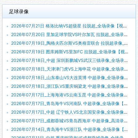
足球录像
2026年07月21日 格洛比纳VS超级星 拉脱超_全场录像【视频集锦】
2026年07月20日 里加足球学院VS叶尔加瓦 拉脱超_全场录像【视频集锦】
2026年07月19日_陶格夫匹尔斯VS奥格雷联合 拉脱超录像_全场录像【全场回放】
2026年07月19日 图库姆斯VS里加FC 拉脱超_全场录像【视频集锦】
2026年07月18日_中超 深圳新鹏城VS武汉三镇录像_全场录像【视频集锦】
2026年07月18日_天津津门虎VS上海申花 中超录像_全场录像【全场回放】
2026年07月18日_山东泰山VS大连英博 中超录像_全场录像【全场回放】
2026年07月18日_浙江队VS重庆铜梁龙 中超录像_全场录像【高清回放】
2026年07月17日_上海海港VS云南玉昆 中超录像_全场录像【视频集锦】
2026年07月17日_青岛海牛VS河南队 中超录像_全场录像【视频集锦】
2026年07月17日_中超 辽宁铁人VS北京国安录像_全场录像【高清回放】
2026年07月17日_成都蓉城VS青岛西海岸 中超录像_高清录像【全场回放】
2026年07月14日_青岛海牛VS浙江队 中超录像_全场录像【全场回放】
2026年07月11日_中超 重庆铜梁龙VS成都蓉城录像_全场录像【高清回放】