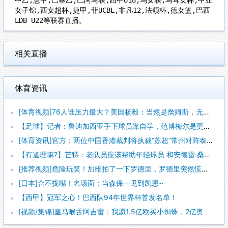
女子锦,西女超杯,捷甲,菲UCBL,非凡12,法领杯,德女篮,巴西
LDB U22等联赛直播。
相关直播
体育资讯
[体育视频]76人谁压力最大？美国杨毅：当然是詹姆斯，无论从
【足球】记者：鲁迪加西亚手下球员靠自学，范博梅尔是更年轻的战
[体育资讯]官方：两位中国香港裁判将执裁“苏超”常州对阵泰州
【有道理嘛?】芒特：老队员应该帮助年轻球员 和安德雷·桑托斯
[推荐视频]危险玩笑！加维拍了一下罗德里，罗德里突然慌张了一
[日本]合不拢嘴！名场面：当森保一见到凯恩~
【西甲】冠军之心！巴西队94年世界杯首发名单！
[视频/集锦]皇马喉舌阿吉雷：我愿1.5亿欧买小蜘蛛，2亿奥