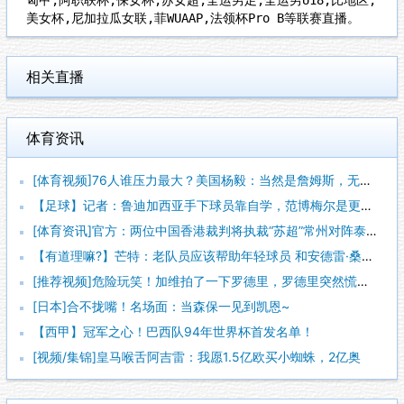
美女杯,尼加拉瓜女联,菲WUAAP,法领杯Pro B等联赛直播。
相关直播
体育资讯
[体育视频]76人谁压力最大？美国杨毅：当然是詹姆斯，无论从
【足球】记者：鲁迪加西亚手下球员靠自学，范博梅尔是更年轻的战
[体育资讯]官方：两位中国香港裁判将执裁“苏超”常州对阵泰州
【有道理嘛?】芒特：老队员应该帮助年轻球员 和安德雷·桑托斯
[推荐视频]危险玩笑！加维拍了一下罗德里，罗德里突然慌张了一
[日本]合不拢嘴！名场面：当森保一见到凯恩~
【西甲】冠军之心！巴西队94年世界杯首发名单！
[视频/集锦]皇马喉舌阿吉雷：我愿1.5亿欧买小蜘蛛，2亿奥