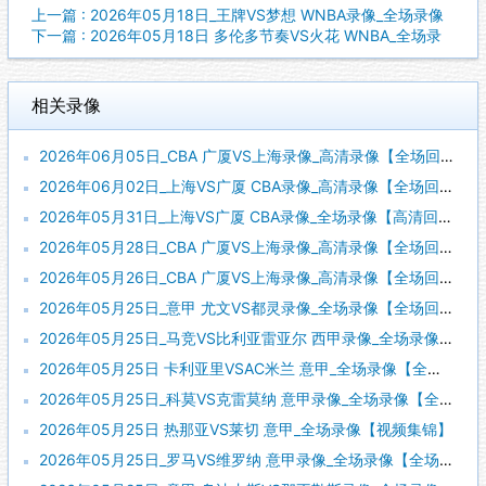
上一篇 : 2026年05月18日_王牌VS梦想 WNBA录像_全场录像
下一篇 : 2026年05月18日 多伦多节奏VS火花 WNBA_全场录
相关录像
2026年06月05日_CBA 广厦VS上海录像_高清录像【全场回放】
2026年06月02日_上海VS广厦 CBA录像_高清录像【全场回放】
2026年05月31日_上海VS广厦 CBA录像_全场录像【高清回放】
2026年05月28日_CBA 广厦VS上海录像_高清录像【全场回放】
2026年05月26日_CBA 广厦VS上海录像_高清录像【全场回放】
2026年05月25日_意甲 尤文VS都灵录像_全场录像【全场回放】
2026年05月25日_马竞VS比利亚雷亚尔 西甲录像_全场录像【全场回放】
2026年05月25日 卡利亚里VSAC米兰 意甲_全场录像【全场回放】
2026年05月25日_科莫VS克雷莫纳 意甲录像_全场录像【全场回放】
2026年05月25日 热那亚VS莱切 意甲_全场录像【视频集锦】
2026年05月25日_罗马VS维罗纳 意甲录像_全场录像【全场回放】