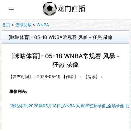
展开菜单
首页
>
篮球回放
>
WNBA
[咪咕体育]- 05-18 WNBA常规赛 风暴 - 狂热 录像
[咪咕体育]- 05-18 WNBA常规赛 风暴 -
狂热 录像
【发布时间】：2026-05-19 【作者】： 【阅读】：
录像列表:
[咪咕体育]2026年05月18日_WNBA 风暴VS狂热录像_全场录像