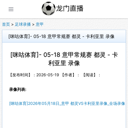
展开菜单
首页
>
足球录播
>
意甲
[咪咕体育]- 05-18 意甲常规赛 都灵 - 卡利亚里 录像
[咪咕体育]- 05-18 意甲常规赛 都灵 - 卡
利亚里 录像
【发布时间】：2026-05-19 【作者】： 【阅读】：
录像列表:
[咪咕体育]2026年05月18日_意甲 都灵VS卡利亚里录像_全场录